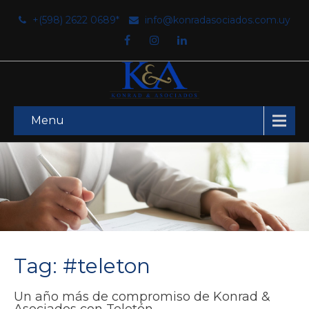
+(598) 2622 0689*
info@konradasociados.com.uy
Menu
Tag: #teleton
Un año más de compromiso de Konrad &
Asociados con Teletón