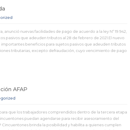
da
orized
a, anunció nuevas facilidades de pago de acuerdo a la ley Nº 19.942,
tos pasivos que adeuden tributos al 28 de febrero de 2021.El nuevo
 importantes beneficios para sujetos pasivos que adeuden tributos
ciones tributarias, excepto defraudación, cuyo vencimiento de pago
iación AFAP
gorized
 para que los trabajadores comprendidos dentro de la tercera etapa
 Cincuentones puedan agendarse para recibir asesoramiento del
 Cincuentones brinda la posibilidad y habilita a quienes cumplen