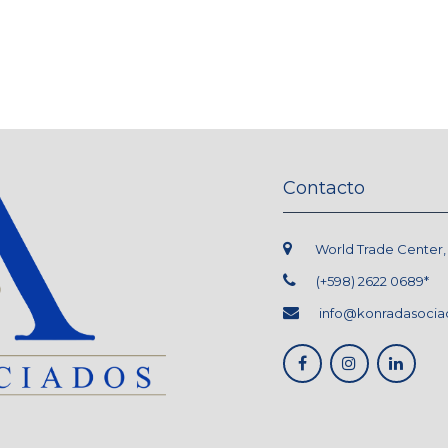
Contacto
World Trade Center, L.
(+598) 2622 0689*
info@konradasocia