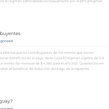
lver al régimen administrado exclusivamente por el BPS (Régimen
ibuyentes
gorized
va informa que los contribuyentes de IVA mínimo que inicien
tener beneficios en el pago de la cuota.El régimen vigente de IVA
n monto fijo mensual de $ 4.380 para el año 2021. Quienes inicien
ndrán el beneficio de reducción del pago de la siguiente
uguay?
gorized