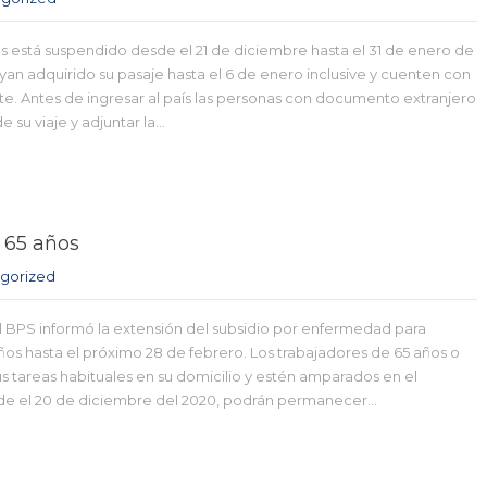
ros está suspendido desde el 21 de diciembre hasta el 31 de enero de
yan adquirido su pasaje hasta el 6 de enero inclusive y cuenten con
te. Antes de ingresar al país las personas con documento extranjero
e su viaje y adjuntar la…
 65 años
gorized
 BPS informó la extensión del subsidio por enfermedad para
os hasta el próximo 28 de febrero. Los trabajadores de 65 años o
s tareas habituales en su domicilio y estén amparados en el
de el 20 de diciembre del 2020, podrán permanecer…