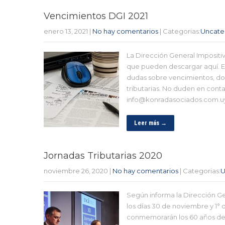
Vencimientos DGI 2021
enero 13, 2021
|
No hay comentarios
| Categorias:
Uncate
La Dirección General Impositi
que pueden descargar aquí. Es
dudas sobre vencimientos, do
tributarias. No duden en conta
info@konradasociados.com.u
Leer más →
Jornadas Tributarias 2020
noviembre 26, 2020
|
No hay comentarios
| Categorias:
U
Según informa la Dirección Gen
los días 30 de noviembre y 1° 
conmemorarán los 60 años de l