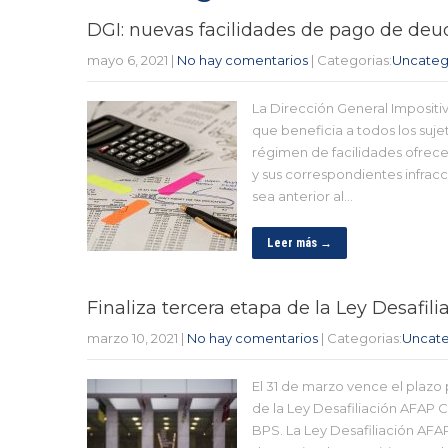
DGI: nuevas facilidades de pago de deu
mayo 6, 2021
|
No hay comentarios
| Categorias:
Uncateg
La Dirección General Impositiv
que beneficia a todos los suje
régimen de facilidades ofrece
y sus correspondientes infrac
sea anterior al…
Leer más →
Finaliza tercera etapa de la Ley Desafil
marzo 10, 2021
|
No hay comentarios
| Categorias:
Uncate
El 31 de marzo vence el plazo
de la Ley Desafiliación AFAP
BPS. La Ley Desafiliación AFAP