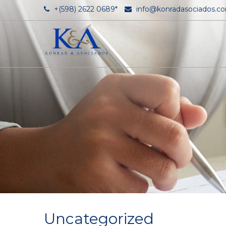
+(598) 2622 0689*
info@konradasociados.c
Uncategorized