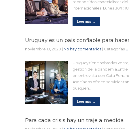
reconocidos especialistas del
internacionales. Lunes 30/11: 18
Leer más →
Uruguay es un país confiable para hace
noviembre 19, 2020
|
No hay comentarios
| Categorias:
U
Uruguay tiene sobradas ventaj
gestión de la pandemia.Entre 
en entrevista con Cata Ferran
Asociados ofrece servicios ta
busquen…
Leer más →
Para cada crisis hay un traje a medida
noviembre 19, 2020
|
No hay comentarios
| Categorias:
U