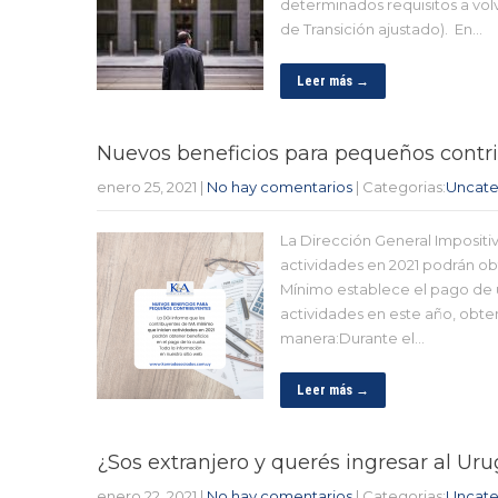
determinados requisitos a vo
de Transición ajustado). En…
Leer más →
Nuevos beneficios para pequeños contr
enero 25, 2021
|
No hay comentarios
| Categorias:
Uncate
La Dirección General Impositi
actividades en 2021 podrán ob
Mínimo establece el pago de u
actividades en este año, obte
manera:Durante el…
Leer más →
¿Sos extranjero y querés ingresar al Ur
enero 22, 2021
|
No hay comentarios
| Categorias:
Uncate