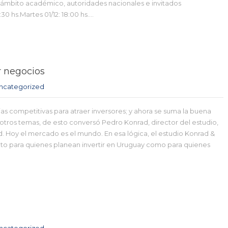
 ámbito académico, autoridades nacionales e invitados
:30 hs.Martes 01/12: 18:00 hs….
r negocios
ncategorized
as competitivas para atraer inversores; y ahora se suma la buena
otros temas, de esto conversó Pedro Konrad, director del estudio,
d. Hoy el mercado es el mundo. En esa lógica, el estudio Konrad &
nto para quienes planean invertir en Uruguay como para quienes
ncategorized