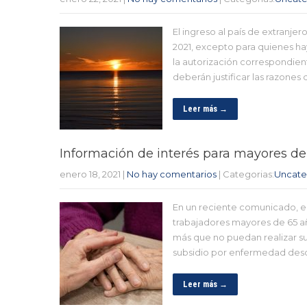
El ingreso al país de extranje
2021, excepto para quienes ha
la autorización correspondien
deberán justificar las razones d
Leer más →
Información de interés para mayores de
enero 18, 2021
|
No hay comentarios
| Categorias:
Uncate
En un reciente comunicado, el
trabajadores mayores de 65 añ
más que no puedan realizar su
subsidio por enfermedad des
Leer más →