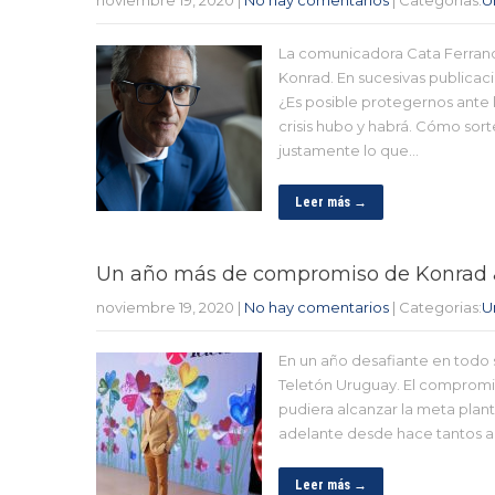
La comunicadora Cata Ferrand
Konrad. En sucesivas publica
¿Es posible protegernos ante 
crisis hubo y habrá. Cómo sor
justamente lo que…
Leer más →
Un año más de compromiso de Konrad &
noviembre 19, 2020
|
No hay comentarios
| Categorias:
U
En un año desafiante en todo 
Teletón Uruguay. El compromi
pudiera alcanzar la meta plant
adelante desde hace tantos a
Leer más →