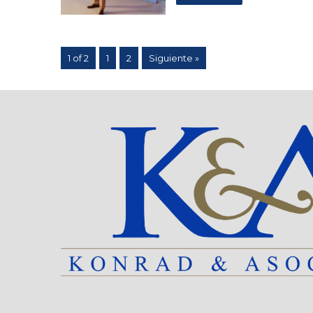
1 of 2
1
2
Siguiente »