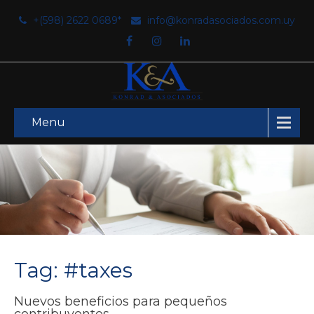
+(598) 2622 0689*
info@konradasociados.com.uy
Menu
Tag: #taxes
Nuevos beneficios para pequeños
contribuyentes