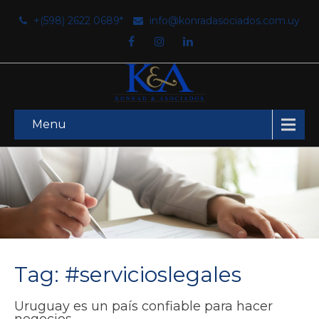
+(598) 2622 0689*
info@konradasociados.com.uy
Menu
Tag: #servicioslegales
Uruguay es un país confiable para hacer
negocios