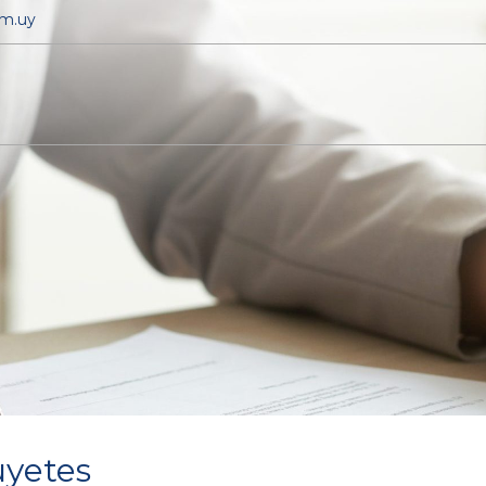
om.uy
uyetes