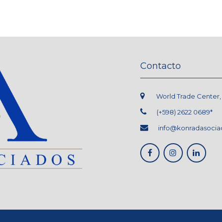
Contacto
World Trade Center, L.
(+598) 2622 0689*
info@konradasocia