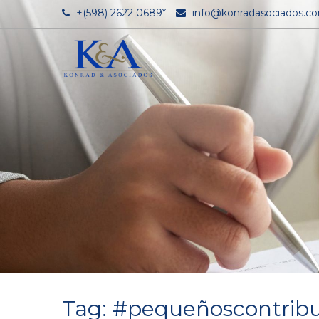
+(598) 2622 0689*
info@konradasociados.c
Tag: #pequeñoscontrib