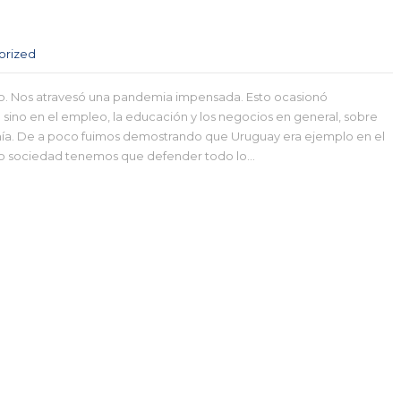
orized
o. Nos atravesó una pandemia impensada. Esto ocasionó
ud sino en el empleo, la educación y los negocios en general, sobre
omía. De a poco fuimos demostrando que Uruguay era ejemplo en el
o sociedad tenemos que defender todo lo…