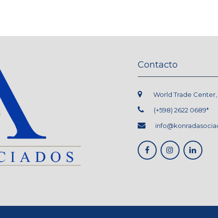
Contacto
World Trade Center, L.
(+598) 2622 0689*
info@konradasocia