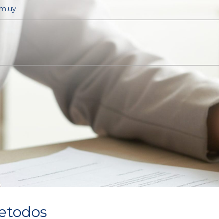
om.uy
etodos