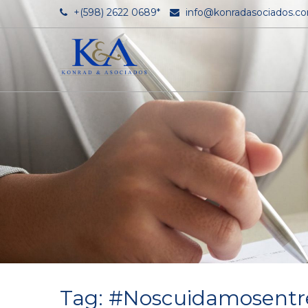
+(598) 2622 0689*
info@konradasociados.c
Tag: #Noscuidamosentr