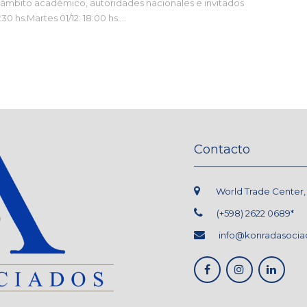
 ámbito académico, autoridades nacionales e invitados
:30 hs.Martes 01/12: 18:00 hs….
Contacto
World Trade Center, L.
(+598) 2622 0689*
info@konradasocia