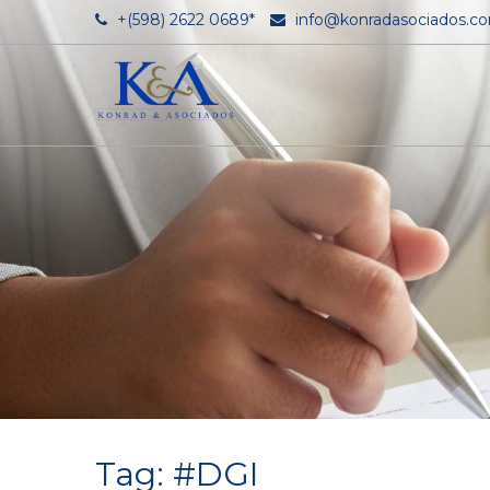
+(598) 2622 0689*
info@konradasociados.c
Tag: #DGI