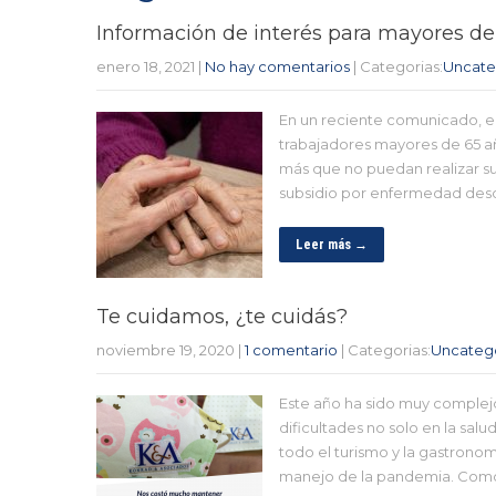
Información de interés para mayores de
enero 18, 2021
|
No hay comentarios
| Categorias:
Uncate
En un reciente comunicado, el
trabajadores mayores de 65 añ
más que no puedan realizar su
subsidio por enfermedad des
Leer más →
Te cuidamos, ¿te cuidás?
noviembre 19, 2020
|
1 comentario
| Categorias:
Uncateg
Este año ha sido muy complej
dificultades no solo en la sal
todo el turismo y la gastron
manejo de la pandemia. Com