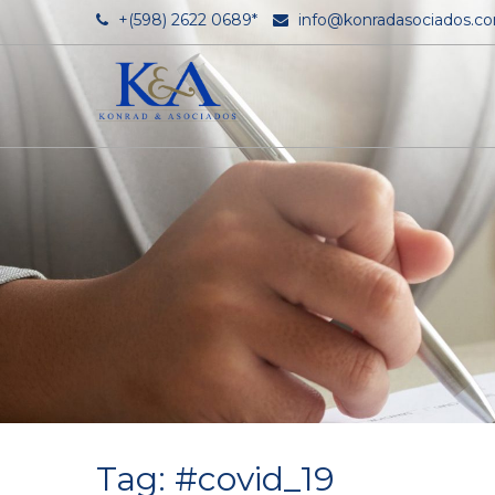
+(598) 2622 0689*
info@konradasociados.c
Tag: #covid_19