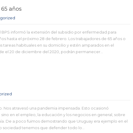
 65 años
gorized
 BPS informó la extensión del subsidio por enfermedad para
os hasta el próximo 28 de febrero. Los trabajadores de 65 años o
s tareas habituales en su domicilio y estén amparados en el
de el 20 de diciembre del 2020, podrán permanecer…
orized
o. Nos atravesó una pandemia impensada. Esto ocasionó
ud sino en el empleo, la educación y los negocios en general, sobre
omía. De a poco fuimos demostrando que Uruguay era ejemplo en el
o sociedad tenemos que defender todo lo…