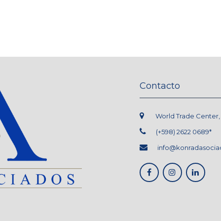
Contacto
World Trade Center, L.
(+598) 2622 0689*
info@konradasocia