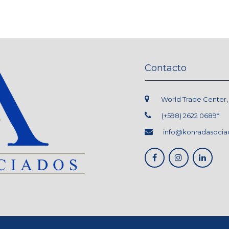
Contacto
World Trade Center, L.
(+598) 2622 0689*
info@konradasocia