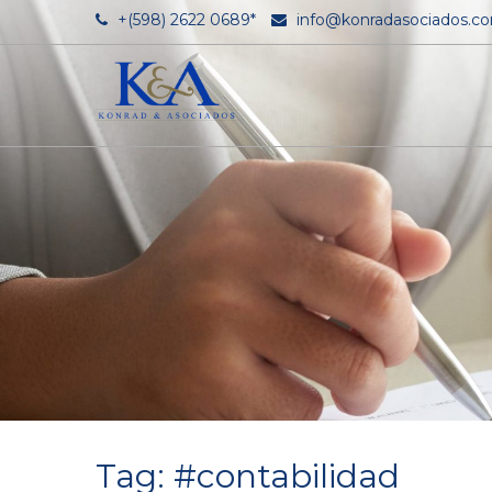
+(598) 2622 0689*
info@konradasociados.c
Tag: #contabilidad