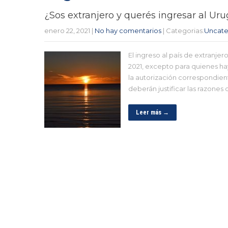
¿Sos extranjero y querés ingresar al Ur
enero 22, 2021
|
No hay comentarios
| Categorias:
Uncate
El ingreso al país de extranje
2021, excepto para quienes ha
la autorización correspondien
deberán justificar las razones d
Leer más →