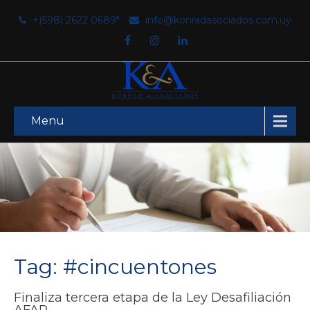
+(598) 2622 0689*
info@konradasociados.com.uy
Menu
Tag: #cincuentones
Finaliza tercera etapa de la Ley Desafiliación
AFAP