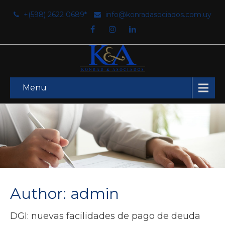
+(598) 2622 0689*
info@konradasociados.com.uy
Menu
Author:
admin
DGI: nuevas facilidades de pago de deuda