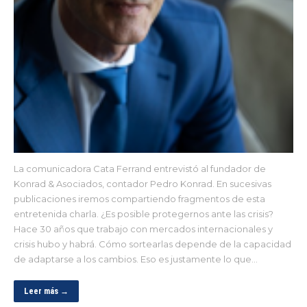
La comunicadora Cata Ferrand entrevistó al fundador de
Konrad & Asociados, contador Pedro Konrad. En sucesivas
publicaciones iremos compartiendo fragmentos de esta
entretenida charla. ¿Es posible protegernos ante las crisis?
Hace 30 años que trabajo con mercados internacionales y
crisis hubo y habrá. Cómo sortearlas depende de la capacidad
de adaptarse a los cambios. Eso es justamente lo que…
Leer más →