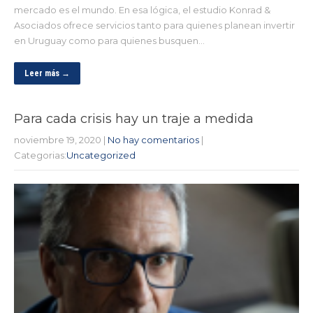
mercado es el mundo. En esa lógica, el estudio Konrad &
Asociados ofrece servicios tanto para quienes planean invertir
en Uruguay como para quienes busquen…
Leer más →
Para cada crisis hay un traje a medida
noviembre 19, 2020
|
No hay comentarios
|
Categorias:
Uncategorized