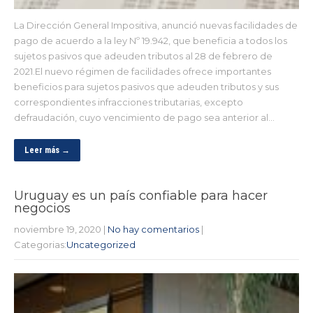
La Dirección General Impositiva, anunció nuevas facilidades de
pago de acuerdo a la ley Nº 19.942, que beneficia a todos los
sujetos pasivos que adeuden tributos al 28 de febrero de
2021.El nuevo régimen de facilidades ofrece importantes
beneficios para sujetos pasivos que adeuden tributos y sus
correspondientes infracciones tributarias, excepto
defraudación, cuyo vencimiento de pago sea anterior al…
Leer más →
Uruguay es un país confiable para hacer
negocios
noviembre 19, 2020
|
No hay comentarios
|
Categorias:
Uncategorized