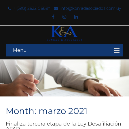
+(598) 2622 0689*
info@konradasociados.com.uy
Menu
Month:
marzo 2021
Finaliza tercera etapa de la Ley Desafiliación
AFAP