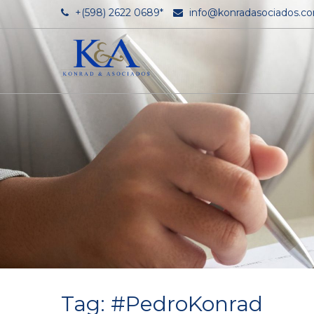
+(598) 2622 0689*
info@konradasociados.c
Tag: #PedroKonrad