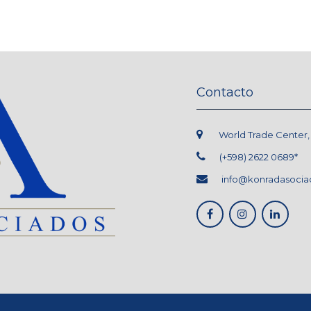
Contacto
World Trade Center, L.
(+598) 2622 0689*
info@konradasocia