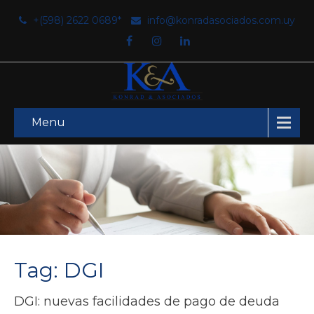
+(598) 2622 0689*
info@konradasociados.com.uy
Menu
Tag: DGI
DGI: nuevas facilidades de pago de deuda