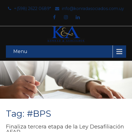
+(598) 2622 0689*
info@konradasociados.com.uy
Menu
Tag: #BPS
Finaliza tercera etapa de la Ley Desafiliación
AFAP