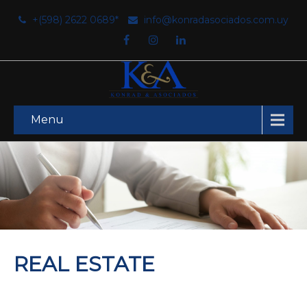
+(598) 2622 0689*
info@konradasociados.com.uy
Menu
REAL ESTATE