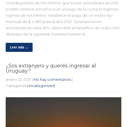
contribuyentes de IVA mínimo que inicien actividades en 2021
podrán obtener beneficios en el pago de la cuota.El régimen
vigente de IVA Mínimo establece el pago de un monto fijo
mensual de $ 4.380 para el año 2021. Quienes inicien
actividades en este año, obtendrán el beneficio de reducción
del pago de la siguiente manera:Durante el…
Leer más →
¿Sos extranjero y querés ingresar al
Uruguay?
enero 22, 2021
|
No hay comentarios
|
Categorias:
Uncategorized