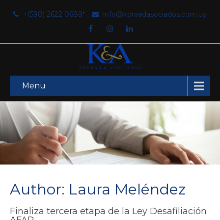
+(598) 2622 0689*
info@konradasociados.com.uy
Menu
Author:
Laura Meléndez
Finaliza tercera etapa de la Ley Desafiliación
AFAP